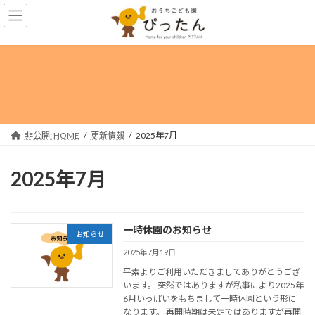
コ
ナ
ン
ビ
テ
ゲ
ン
ー
ツ
シ
へ
ョ
更新情報
ス
ン
キ
に
ッ
移
プ
動
非公開: HOME
更新情報
2025年7月
2025年7月
一時休園のお知らせ
お知らせ
2025年7月19日
平素よりご利用いただきましてありがとうござ
います。 突然ではありますが私事により2025年
6月いっぱいをもちまして一時休園という形に
なります。 再開時期は未定ではありますが再開